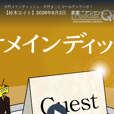
大竹メインディッシュ - 大竹まことゴールデンラジオ！
【鈴木エイト】2026年6月2日 著書『アンビバレント 山上徹也が私だけに明かした謎の核心』