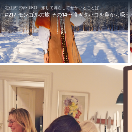
定住旅行家ERIKO 旅して暮らしてせかいとことば
#217 モンゴルの旅 その14〜嗅ぎタバコを鼻から吸