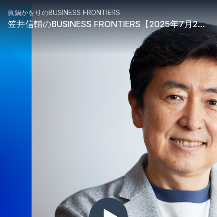
眞鍋かをりのBUSINESS FRONTIERS
笠井信輔のBUSINESS FRONTIERS【2025年7月28日】 ゲスト：岐阜自動車輸送株式会社 代表取締役 田島恭子さん